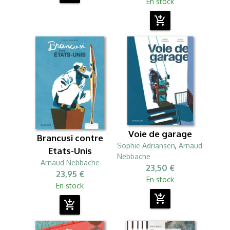
En stock
add_shopping_cart
Voie de garage
Brancusi contre
Sophie Adriansen
,
Arnaud
Etats-Unis
Nebbache
Arnaud Nebbache
23,50 €
23,95 €
En stock
En stock
add_shopping_cart
add_shopping_cart