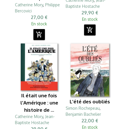
Catherine Mory
,
Jean-
Catherine Mory
,
Philippe
Baptiste Hostache
Bercovici
29,90 €
27,00 €
En stock
En stock
add_shopping_cart
add_shopping_cart
Il était une fois
L'été des oubliés
l'Amérique : une
Simon Rochepeau
,
histoire de ...
Benjamin Bachelier
Catherine Mory
,
Jean-
22,00 €
Baptiste Hostache
En stock