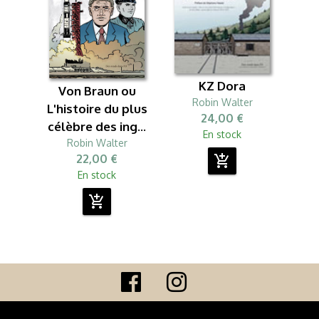
KZ Dora
Von Braun ou
Robin Walter
L'histoire du plus
24,00 €
célèbre des ing...
En stock
Robin Walter
22,00 €
add_shopping_cart
En stock
add_shopping_cart