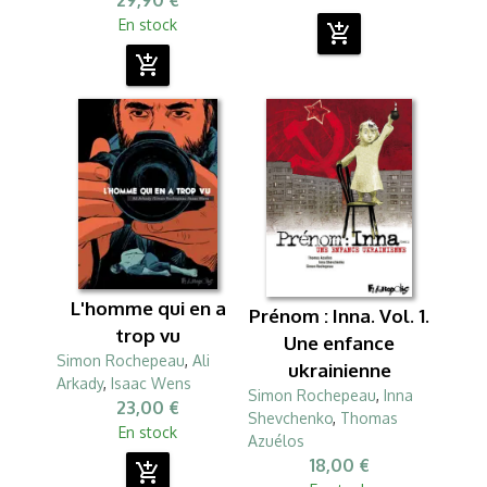
29,90 €
En stock
add_shopping_cart
add_shopping_cart
L'homme qui en a
Prénom : Inna. Vol. 1.
trop vu
Une enfance
Simon Rochepeau
,
Ali
ukrainienne
Arkady
,
Isaac Wens
Simon Rochepeau
,
Inna
23,00 €
Shevchenko
,
Thomas
En stock
Azuélos
18,00 €
add_shopping_cart