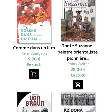
Tante Suzanne :
Comme dans un film
peintre orientaliste,
Rémi Courgeon
pionnière...
9,90 €
Robin Walter
En stock
28,00 €
add_shopping_cart
En stock
add_shopping_cart