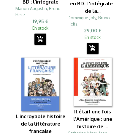
BD : l'intégrale
en BD. L'intégrale :
Marion Augustin
,
Bruno
de la...
Heitz
Dominique Joly
,
Bruno
19,95 €
Heitz
En stock
29,00 €
En stock
add_shopping_cart
add_shopping_cart
Il était une fois
L'incroyable histoire
l'Amérique : une
de la littérature
histoire de ...
française