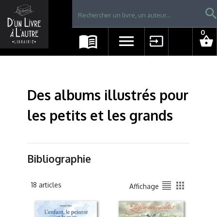
Librairie D'un livre à l'autre - Avranches
searc
0
menu_book
menu
input
shopping_basket
Des albums illustrés pour
les petits et les grands
Bibliographie
format_align_justify
apps
18 articles
Affichage