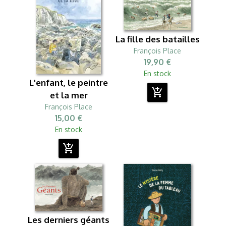
La fille des batailles
François Place
19,90 €
En stock
L'enfant, le peintre
add_shopping_cart
et la mer
François Place
15,00 €
En stock
add_shopping_cart
Les derniers géants