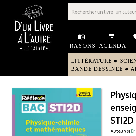
Librairie D'un livre à l'autre - Avranches
menu_book
event
fav
RAYONS
AGENDA
LITTÉRATURE
SCIE
circle
BANDE DESSINÉE
A
circle
Physiq
enseig
STI2D
Auteur(s)
Er