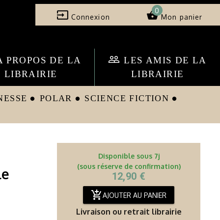
0
input
shopping_basket
Connexion
Mon panier
people_outline
A PROPOS DE LA
LES AMIS DE LA
LIBRAIRIE
LIBRAIRIE
NESSE
POLAR
SCIENCE FICTION
circle
circle
circle
Disponible sous 7j
(sous réserve de confirmation)
le
12,90 €
add_shopping_cart
AJOUTER AU PANIER
Livraison ou retrait librairie