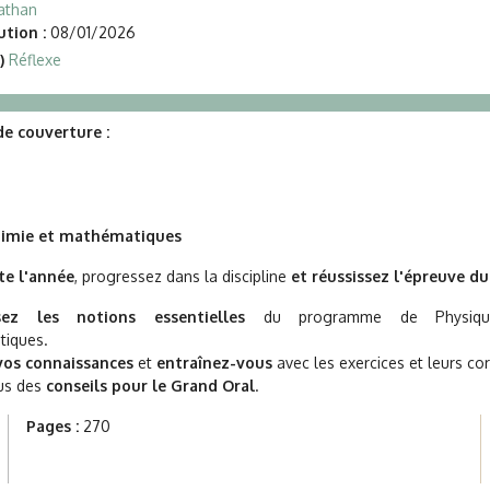
athan
tion :
08/01/2026
)
Réflexe
e couverture :
himie et mathématiques
te l'année
, progressez dans la discipline
et réussissez l'épreuve d
ez les notions essentielles
du programme de Physique
iques.
 vos connaissances
et
entraînez-vous
avec les exercices et leurs cor
us des
conseils pour le Grand Oral
.
Pages :
270