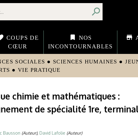
search
orite
bookmark
store
COUPS DE
NOS
CŒUR
INCONTOURNABLES
NCES SOCIALES
SCIENCES HUMAINES
JEU
circle
circle
RTS
VIE PRATIQUE
circle
ue chimie et mathématiques :
nement de spécialité 1re, termina
ic Bausson
(Auteur)
,
David Lafolie
(Auteur)