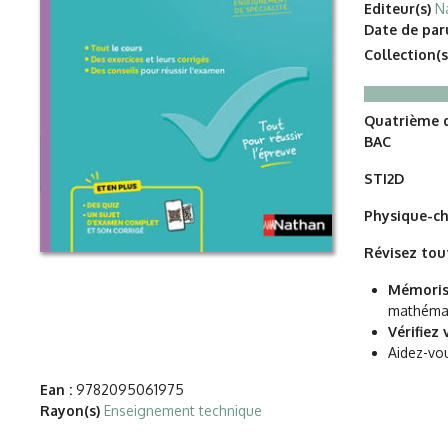
Editeur(s)
N
Date de paru
Collection(s
Quatrième d
BAC
STI2D
Physique-c
Révisez tou
Mémoris
mathémat
Vérifiez
Aidez-vo
Ean :
9782095061975
Rayon(s)
Enseignement technique