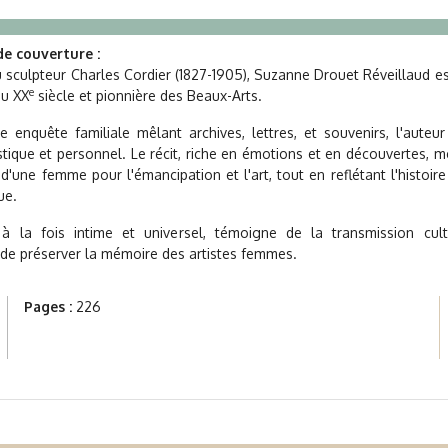
e couverture :
du sculpteur Charles Cordier (1827-1905), Suzanne Drouet Réveillaud e
e
du XX
siècle et pionnière des Beaux-Arts.
e enquête familiale mêlant archives, lettres, et souvenirs, l'auteu
istique et personnel. Le récit, riche en émotions et en découvertes, m
d'une femme pour l'émancipation et l'art, tout en reflétant l'histoir
ue.
à la fois intime et universel, témoigne de la transmission cult
 de préserver la mémoire des artistes femmes.
Pages :
226