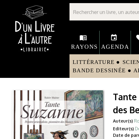
Librairie D'un livre à l'autre - Avranches
menu_book
event
fav
RAYONS
AGENDA
LITTÉRATURE
SCIE
circle
BANDE DESSINÉE
A
circle
Tante 
des B
Auteur(s)
Ro
Editeur(s)
D
Date de paru