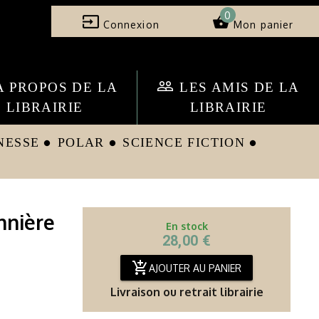
0
input
shopping_basket
Connexion
Mon panier
people_outline
A PROPOS DE LA
LES AMIS DE LA
LIBRAIRIE
LIBRAIRIE
NESSE
POLAR
SCIENCE FICTION
circle
circle
circle
nnière
En stock
28,00 €
add_shopping_cart
AJOUTER AU PANIER
Livraison ou retrait librairie