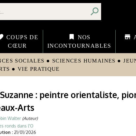
search
orite
bookmark
store
COUPS DE
NOS
CŒUR
INCONTOURNABLES
NCES SOCIALES
SCIENCES HUMAINES
JEU
circle
circle
RTS
VIE PRATIQUE
circle
Suzanne : peintre orientaliste, pio
eaux-Arts
bin Walter
(Auteur)
es ronds dans l'O
tion :
21/01/2026