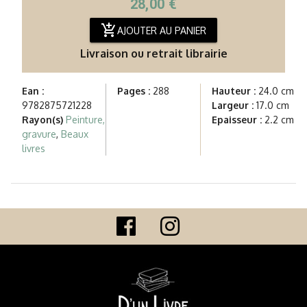
28,00 €
add_shopping_cart
AJOUTER AU PANIER
Livraison ou retrait librairie
Ean :
Pages :
288
Hauteur :
24.0 cm
9782875721228
Largeur :
17.0 cm
Rayon(s)
Peinture,
Epaisseur :
2.2 cm
gravure
,
Beaux
livres