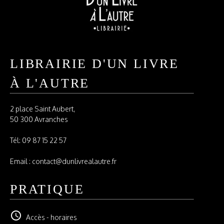
LIBRAIRIE D'UN LIVRE
À L'AUTRE
2 place Saint Aubert,
50 300 Avranches
Tél:
09 87 15 22 57
Email : contact@dunlivrealautre.fr
PRATIQUE
schedule
Accès - horaires