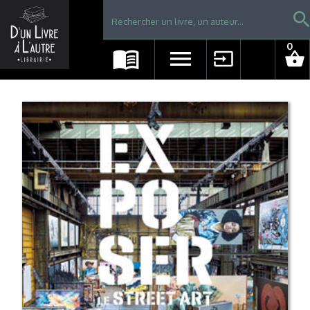
Librairie D'un livre à l'autre - Avranches
searc
0
menu_book
menu
input
shopping_basket