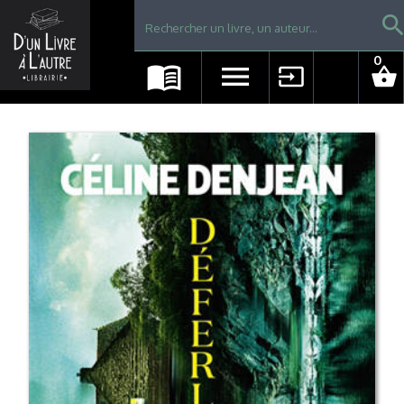
Librairie D'un livre à l'autre - Avranches
searc
0
menu_book
menu
input
shopping_basket