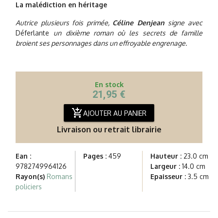
La malédiction en héritage
Autrice plusieurs fois primée,
Céline Denjean
signe avec
Déferlante
un dixième roman où les secrets de famille
broient ses personnages dans un effroyable engrenage.
En stock
21,95 €
add_shopping_cart
AJOUTER AU PANIER
Livraison ou retrait librairie
Ean :
Pages :
459
Hauteur :
23.0 cm
9782749964126
Largeur :
14.0 cm
Rayon(s)
Romans
Epaisseur :
3.5 cm
policiers