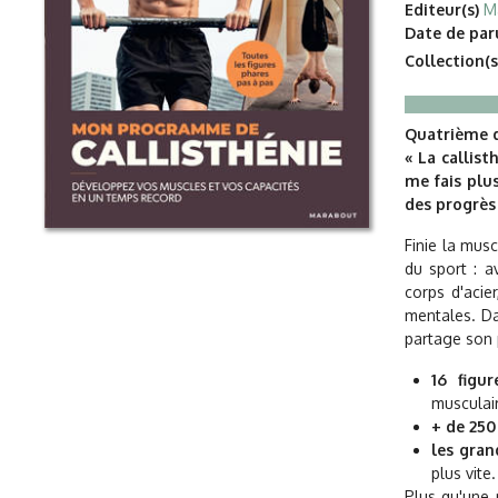
Editeur(s)
M
Date de paru
Collection(s
Quatrième d
« La callis
me fais plus
des progrès 
Finie la musc
du sport : a
corps d'acie
mentales. Da
partage son
16 fig
musculair
+ de 25
les gran
plus vite.
Plus qu'une 