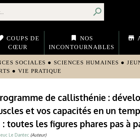
search
orite
bookmark
store
COUPS DE
NOS
CŒUR
INCONTOURNABLES
NCES SOCIALES
SCIENCES HUMAINES
JEU
circle
circle
RTS
VIE PRATIQUE
circle
rogramme de callisthénie : dével
scles et vos capacités en un tem
 : toutes les figures phares pas à p
ieuc Le Dantec
(Auteur)