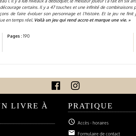
au 1. Il y a 108 niveaux à débloquer, le meilleur joueur l'a fait en six a
décourage certains. Il y a 47 touches et une infinité de combinaisons 
açons de faire évoluer son personnage et l'histoire. Et le jeu ne finit 
lue en temps réel.
Voilà un jeu qui rend accro et marque une vie. »
Pages :
190
UN LIVRE À
PRATIQUE
schedule
Accès - horaires
email
Formulaire de contact