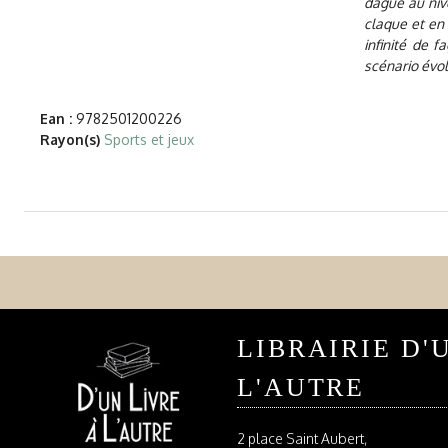
dague au nive
claque et en 
infinité de f
scénario évo
Ean :
9782501200226
Rayon(s)
Sports et jeux
LIBRAIRIE D'
L'AUTRE
2 place Saint Aubert,