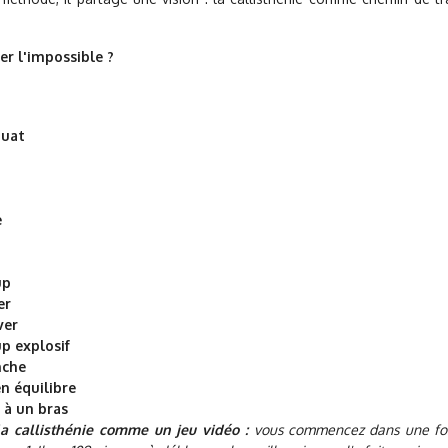
ser l'impossible ?
quat
e
up
er
ver
p explosif
nche
n équilibre
 à un bras
la callisthénie comme un jeu vidéo :
vous commencez dans une fo