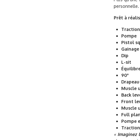
personnelle.
Prêt à réali
Traction
Pompe
Pistol s
Gainage
Dip
L-sit
Équilibr
90°
Drapeau
Muscle 
Back lev
Front le
Muscle u
Full pla
Pompe e
Traction
«
Imaginez 