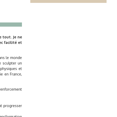
 tout. Je ne
c facilité et
 dans le monde
e sculpter un
 physiques et
ie en France,
renforcement
nt progresser
ransformation