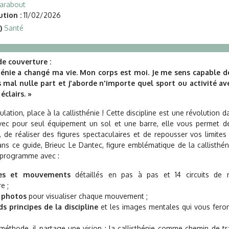
arabout
tion :
11/02/2026
)
Santé
e couverture :
thénie a changé ma vie. Mon corps est moi. Je me sens capable de
 mal nulle part et j'aborde n'importe quel sport ou activité ave
éclairs. »
ulation, place à la callisthénie ! Cette discipline est une révolution
vec pour seul équipement un sol et une barre, elle vous permet d
r, de réaliser des figures spectaculaires et de repousser vos limites
ns ce guide, Brieuc Le Dantec, figure emblématique de la callisthén
 programme avec :
ures et mouvements
détaillés en pas à pas et 14 circuits de 
e ;
0 photos
pour visualiser chaque mouvement ;
ds principes de la discipline
et les images mentales qui vous fero
méthode, il partage une vision : la callisthénie comme chemin de t