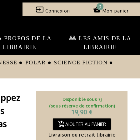
0
input
shopping_basket
Connexion
Mon panier
people_outline
A PROPOS DE LA
LES AMIS DE LA
LIBRAIRIE
LIBRAIRIE
NESSE
POLAR
SCIENCE FICTION
circle
circle
circle
oppez
Disponible sous 7j
(sous réserve de confirmation)
ps
19,90 €
as
add_shopping_cart
AJOUTER AU PANIER
Livraison ou retrait librairie