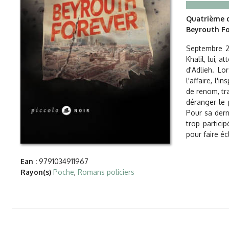
Quatrième d
Beyrouth Fo
Septembre 20
Khalil, lui, 
d'Adlieh. Lo
l'affaire, l'
de renom, tra
déranger le 
Pour sa dern
trop particip
pour faire éc
Ean :
9791034911967
Rayon(s)
Poche
,
Romans policiers