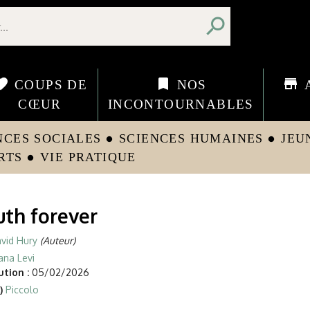
search
orite
bookmark
store
COUPS DE
NOS
CŒUR
INCONTOURNABLES
NCES SOCIALES
SCIENCES HUMAINES
JEU
circle
circle
RTS
VIE PRATIQUE
circle
uth forever
vid Hury
(Auteur)
ana Levi
tion :
05/02/2026
)
Piccolo