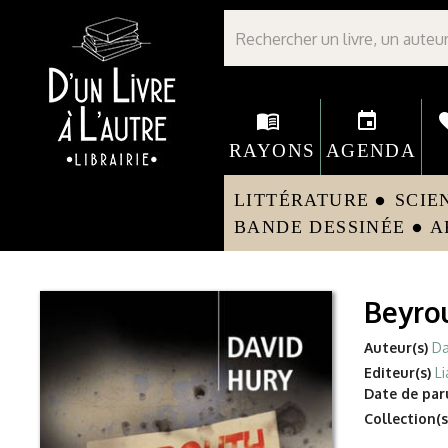
Librairie D'un livre à l'autre - Avranches
menu_book
event
fav
RAYONS
AGENDA
LITTÉRATURE
SCIE
circle
BANDE DESSINÉE
A
circle
Beyro
Auteur(s)
Da
Editeur(s)
Li
Date de paru
Collection(s