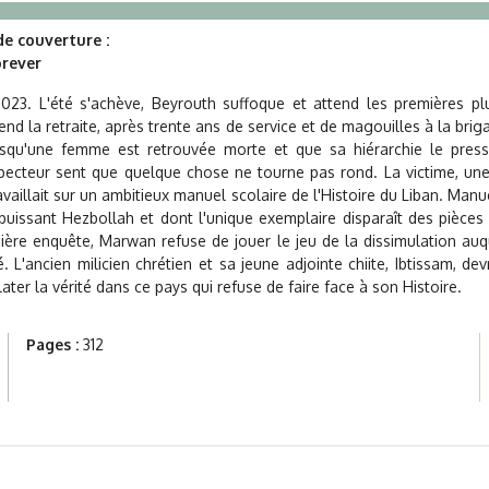
e couverture :
rever
23. L'été s'achève, Beyrouth suffoque et attend les premières pl
attend la retraite, après trente ans de service et de magouilles à la brig
rsqu'une femme est retrouvée morte et que sa hiérarchie le press
inspecteur sent que quelque chose ne tourne pas rond. La victime, une
vaillait sur un ambitieux manuel scolaire de l'Histoire du Liban. Man
puissant Hezbollah et dont l'unique exemplaire disparaît des pièces 
ière enquête, Marwan refuse de jouer le jeu de la dissimulation auqu
é. L'ancien milicien chrétien et sa jeune adjointe chiite, Ibtissam, dev
later la vérité dans ce pays qui refuse de faire face à son Histoire.
Pages :
312