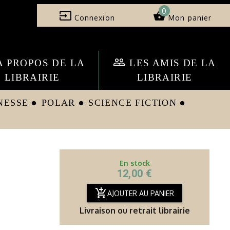
0
input
shopping_basket
Connexion
Mon panier
people_outline
A PROPOS DE LA
LES AMIS DE LA
LIBRAIRIE
LIBRAIRIE
NESSE
POLAR
SCIENCE FICTION
circle
circle
circle
En stock
12,00 €
add_shopping_cart
AJOUTER AU PANIER
Livraison ou retrait librairie