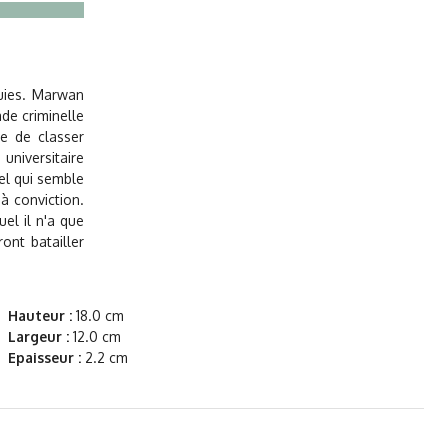
uies. Marwan
ade criminelle
e de classer
 universitaire
uel qui semble
à conviction.
el il n'a que
ront batailler
Hauteur :
18.0 cm
Largeur :
12.0 cm
Epaisseur :
2.2 cm