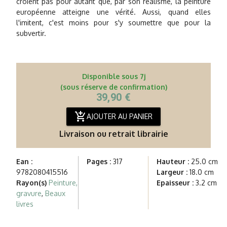
croient pas pour autant que, par son réalisme, la peinture
européenne atteigne une vérité. Aussi, quand elles
l'imitent, c'est moins pour s'y soumettre que pour la
subvertir.
Disponible sous 7j
(sous réserve de confirmation)
39,90 €
add_shopping_cart
AJOUTER AU PANIER
Livraison ou retrait librairie
Ean :
Pages :
317
Hauteur :
25.0 cm
9782080415516
Largeur :
18.0 cm
Rayon(s)
Peinture,
Epaisseur :
3.2 cm
gravure
,
Beaux
livres