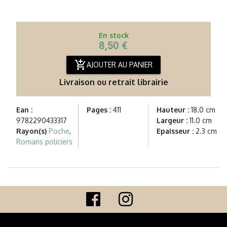
En stock
8,50 €
add_shopping_cart
AJOUTER AU PANIER
Livraison ou retrait librairie
Ean :
Pages :
411
Hauteur :
18.0 cm
9782290433317
Largeur :
11.0 cm
Rayon(s)
Poche
,
Epaisseur :
2.3 cm
Romans policiers