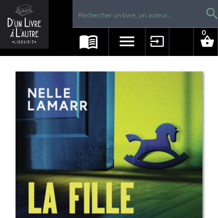
Librairie D'un livre à l'autre - Avranches
searc
0
menu_book
menu
input
shopping_basket