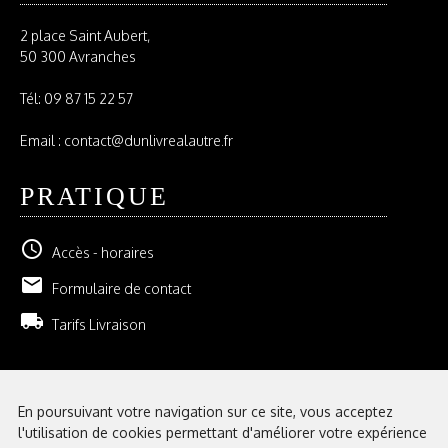
2 place Saint Aubert,
50 300 Avranches
Tél:
09 87 15 22 57
Email : contact@dunlivrealautre.fr
PRATIQUE
schedule
Accès - horaires
email
Formulaire de contact
local_shipping
Tarifs Livraison
NEWSLETTER
En poursuivant votre navigation sur ce site, vous acceptez
l'utilisation de cookies permettant d'améliorer votre expérience
GESTION DE VOS ABONNEMENTS