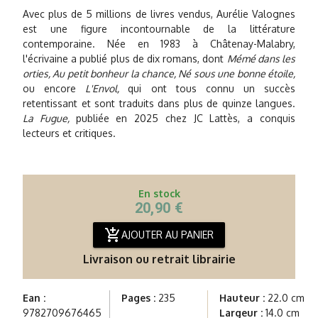
Avec plus de 5 millions de livres vendus, Aurélie Valognes
est une figure incontournable de la littérature
contemporaine. Née en 1983 à Châtenay-Malabry,
l'écrivaine a publié plus de dix romans, dont
Mémé dans les
orties, Au petit bonheur la chance, Né sous une bonne étoile,
ou encore
L'Envol,
qui ont tous connu un succès
retentissant et sont traduits dans plus de quinze langues.
La Fugue,
publiée en 2025 chez JC Lattès, a conquis
lecteurs et critiques.
En stock
20,90 €
add_shopping_cart
AJOUTER AU PANIER
Livraison ou retrait librairie
Ean :
Pages :
235
Hauteur :
22.0 cm
9782709676465
Largeur :
14.0 cm