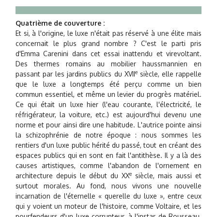
Quatrième de couverture :
Et si, à l'origine, le luxe n'était pas réservé à une élite mais
concernait le plus grand nombre ? C'est le parti pris
d'Emma Carenini dans cet essai inattendu et virevoltant.
Des thermes romains au mobilier haussmannien en
e
passant par les jardins publics du XVII
siècle, elle rappelle
que le luxe a longtemps été perçu comme un bien
commun essentiel, et même un levier du progrès matériel.
Ce qui était un luxe hier (l'eau courante, l'électricité, le
réfrigérateur, la voiture, etc.) est aujourd'hui devenu une
norme et pour ainsi dire une habitude. L'autrice pointe ainsi
la schizophrénie de notre époque : nous sommes les
rentiers d'un luxe public hérité du passé, tout en créant des
espaces publics qui en sont en fait l'antithèse. Il y a là des
causes artistiques, comme l'abandon de l'ornement en
e
architecture depuis le début du XX
siècle, mais aussi et
surtout morales. Au fond, nous vivons une nouvelle
incarnation de l'éternelle « querelle du luxe », entre ceux
qui y voient un moteur de l'histoire, comme Voltaire, et les
pourfendeurs d'un luxe corrupteur, à l'instar de Rousseau.