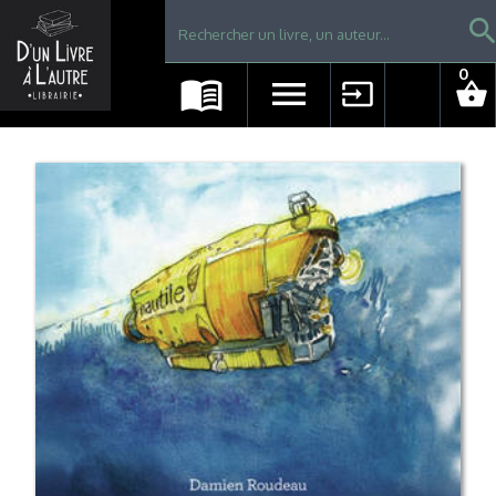
Librairie D'un livre à l'autre - Avranches
searc
0
menu_book
menu
input
shopping_basket