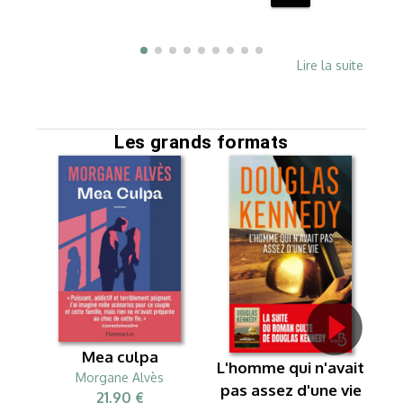
Lire la suite
Les grands formats
Mea culpa
Le
L'homme qui n'avait
Morgane Alvès
à
pas assez d'une vie
21,90 €