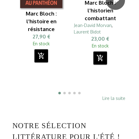
Marc Bloch :
l'historien
Marc Bloch :
combattant
l'histoire en
Jean-David Morvan
,
résistance
Laurent Bidot
27,90 €
23,00 €
En stock
En stock
add_shopping_cart
add_shopping_cart
Lire la suite
NOTRE SÉLECTION
LITTÉRATURE POUR L'ÉTÉ !