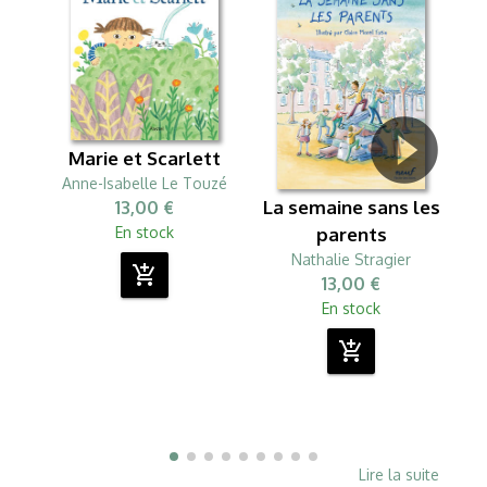
Marie et Scarlett
Le
Anne-Isabelle Le Touzé
La semaine sans les
13,00 €
parents
En stock
Nathalie Stragier
add_shopping_cart
13,00 €
En stock
add_shopping_cart
Lire la suite