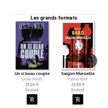
Les grands formats
Un si beau couple
Saigon-Marseille
Leslie Wolfe
Patrick Bard
21,00 €
22,50 €
En stock
En stock
add_shopping_cart
add_shopping_cart