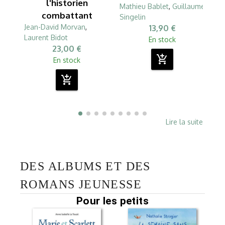
l'historien
Mathieu Bablet
,
Guillaume
combattant
Singelin
Jean-David Morvan
,
13,90 €
Laurent Bidot
En stock
23,00 €
add_shopping_cart
En stock
add_shopping_cart
Lire la suite
DES ALBUMS ET DES
ROMANS JEUNESSE
Pour les petits