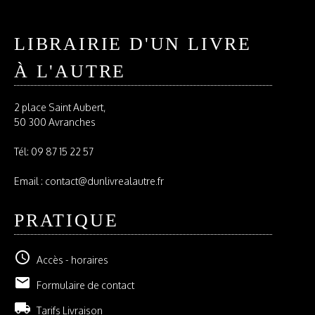
LIBRAIRIE D'UN LIVRE
À L'AUTRE
2 place Saint Aubert,
50 300 Avranches
Tél:
09 87 15 22 57
Email : contact@dunlivrealautre.fr
PRATIQUE
schedule
Accès - horaires
email
Formulaire de contact
local_shipping
Tarifs Livraison