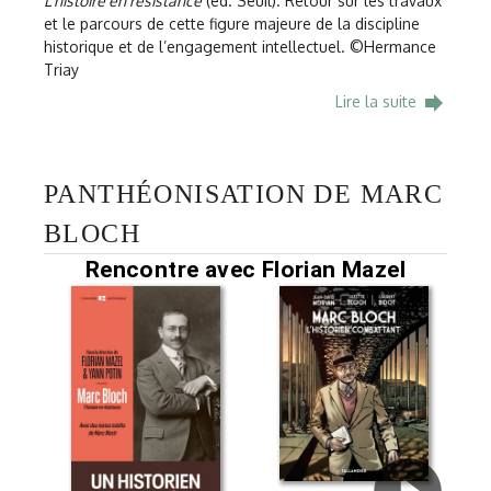
L’histoire en résistance
(éd. Seuil). Retour sur les travaux
et le parcours de cette figure majeure de la discipline
historique et de l’engagement intellectuel. ©Hermance
Triay
forward
Lire la suite
PANTHÉONISATION DE MARC
BLOCH
Rencontre avec Florian Mazel