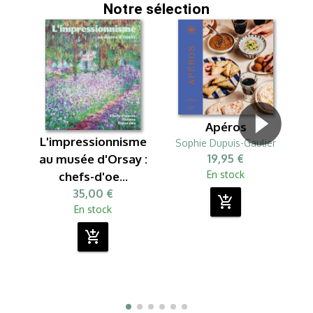
Notre sélection
Apéros
L'impressionnisme
Sophie Dupuis-Gaulier
19,95 €
au musée d'Orsay :
En stock
chefs-d'oe...
35,00 €
add_shopping_cart
En stock
add_shopping_cart