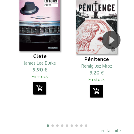
Clete
Pénitence
James Lee Burke
Remigiusz Mroz
S
9,90 €
9,20 €
En stock
En stock
add_shopping_cart
add_shopping_cart
Lire la suite