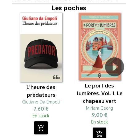
Les poches
Le port des
L'heure des
lumières. Vol. 1. Le
prédateurs
chapeau vert
Giuliano Da Empoli
Miriam Georg
7,60 €
9,00 €
En stock
En stock
add_shopping_cart
add_shopping_cart