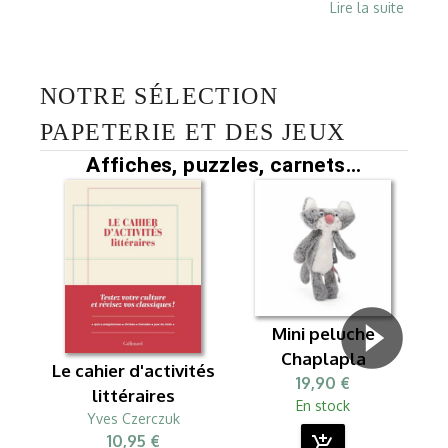
Lire la suite
NOTRE SÉLECTION
PAPETERIE ET DES JEUX
Affiches, puzzles, carnets...
Mini peluche
Chaplapla
Le cahier d'activités
19,90 €
littéraires
En stock
Yves Czerczuk
10,95 €
add_shopping_cart