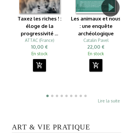
L
Taxez les riches ! :
Les animaux et nous
éloge de la
: une enquête
progressivité ...
archéologique
ATTAC (France)
Catalin Pavel
10,00 €
22,00 €
En stock
En stock
add_shopping_cart
add_shopping_cart
Lire la suite
ART & VIE PRATIQUE