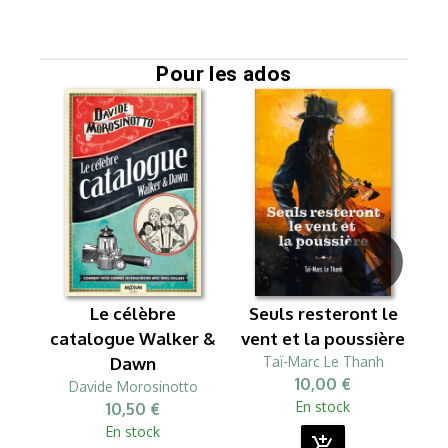
Pour les ados
Le célèbre
Seuls resteront le
catalogue Walker &
vent et la poussière
Dawn
Taï-Marc Le Thanh
10,00 €
Davide Morosinotto
En stock
10,50 €
En stock
add_shopping_cart