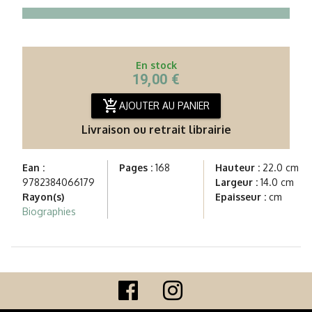
En stock
19,00 €
add_shopping_cart
AJOUTER AU PANIER
Livraison ou retrait librairie
Ean :
Pages :
168
Hauteur :
22.0 cm
9782384066179
Largeur :
14.0 cm
Rayon(s)
Epaisseur :
cm
Biographies