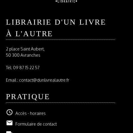
LIBRAIRIE D'UN LIVRE
À L'AUTRE
2 place Saint Aubert,
50 300 Avranches
Tél:
09 87 15 22 57
Email : contact@dunlivrealautre.fr
PRATIQUE
schedule
Accès - horaires
email
Formulaire de contact