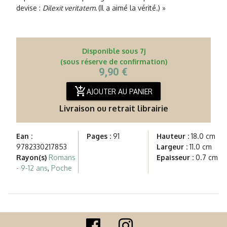
devise :
Dilexit veritatem.
(Il a aimé la vérité.) »
Disponible sous 7j
(sous réserve de confirmation)
9,90 €
add_shopping_cart
AJOUTER AU PANIER
Livraison ou retrait librairie
Ean :
Pages :
91
Hauteur :
18.0 cm
9782330217853
Largeur :
11.0 cm
Rayon(s)
Romans
Epaisseur :
0.7 cm
- 9-12 ans
,
Poche