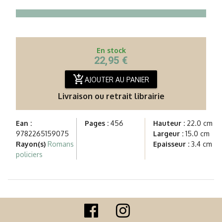
En stock
22,95 €
add_shopping_cart
AJOUTER AU PANIER
Livraison ou retrait librairie
Ean :
Pages :
456
Hauteur :
22.0 cm
9782265159075
Largeur :
15.0 cm
Rayon(s)
Romans
Epaisseur :
3.4 cm
policiers