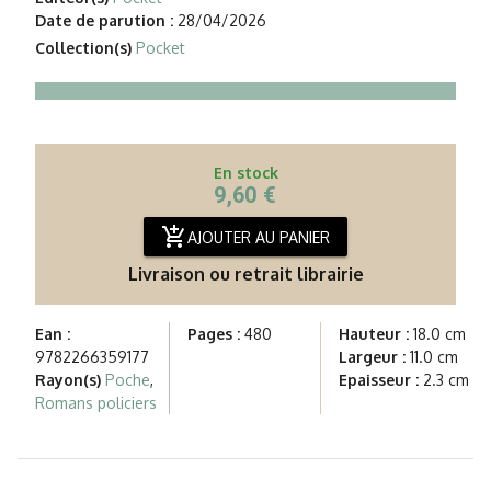
Date de parution :
28/04/2026
Collection(s)
Pocket
En stock
9,60 €
add_shopping_cart
AJOUTER AU PANIER
Livraison ou retrait librairie
Ean :
Pages :
480
Hauteur :
18.0 cm
9782266359177
Largeur :
11.0 cm
Rayon(s)
Poche
,
Epaisseur :
2.3 cm
Romans policiers