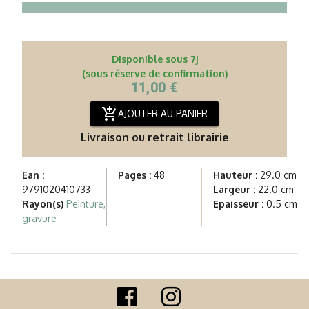
Disponible sous 7j
(sous réserve de confirmation)
11,00 €
add_shopping_cart
AJOUTER AU PANIER
Livraison ou retrait librairie
Ean :
Pages :
48
Hauteur :
29.0 cm
9791020410733
Largeur :
22.0 cm
Rayon(s)
Peinture,
Epaisseur :
0.5 cm
gravure