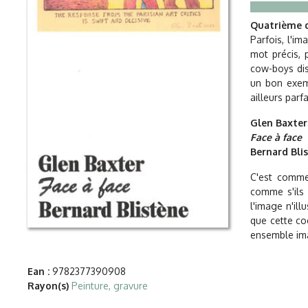
Quatrième d
Parfois, l'i
mot précis,
cow-boys dis
un bon exem
ailleurs parf
Glen Baxter
Face à face
Bernard Bli
C'est comme 
comme s'ils 
l'image n'ill
que cette coe
ensemble imag
Ean :
9782377390908
Rayon(s)
Peinture, gravure