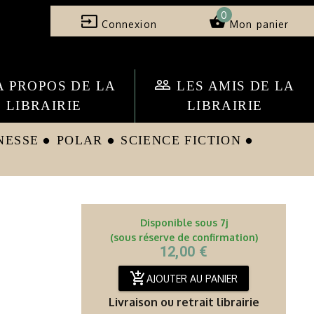
0
input
shopping_basket
Connexion
Mon panier
people_outline
A PROPOS DE LA
LES AMIS DE LA
LIBRAIRIE
LIBRAIRIE
NESSE
POLAR
SCIENCE FICTION
circle
circle
circle
Disponible sous 7j
(sous réserve de confirmation)
12,00 €
add_shopping_cart
AJOUTER AU PANIER
Livraison ou retrait librairie