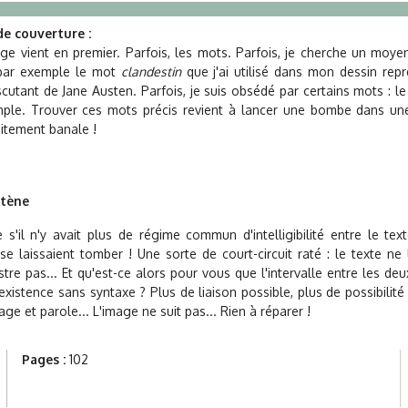
e couverture :
mage vient en premier. Parfois, les mots. Parfois, je cherche un moyen
 par exemple le mot
clandestin
que j'ai utilisé dans mon dessin rep
cutant de Jane Austen. Parfois, je suis obsédé par certains mots : l
ple. Trouver ces mots précis revient à lancer une bombe dans une
aitement banale !
stène
s'il n'y avait plus de régime commun d'intelligibilité entre le text
se laissaient tomber ! Une sorte de court-circuit raté : le texte ne
ustre pas... Et qu'est-ce alors pour vous que l'intervalle entre les de
xistence sans syntaxe ? Plus de liaison possible, plus de possibilité 
e et parole... L'image ne suit pas... Rien à réparer !
Pages :
102