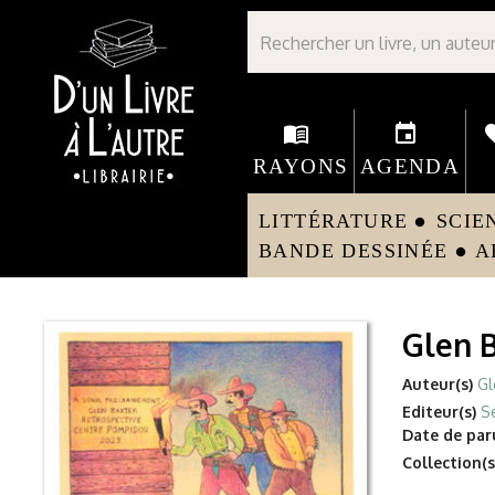
Librairie D'un livre à l'autre - Avranches
menu_book
event
fav
RAYONS
AGENDA
LITTÉRATURE
SCIE
circle
BANDE DESSINÉE
A
circle
Glen 
Auteur(s)
Gl
Editeur(s)
S
Date de paru
Collection(s