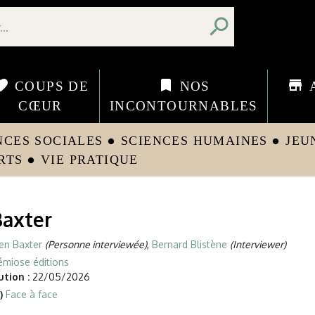
search
orite
bookmark
store
COUPS DE
NOS
CŒUR
INCONTOURNABLES
NCES SOCIALES
SCIENCES HUMAINES
JEU
circle
circle
RTS
VIE PRATIQUE
circle
Baxter
en Baxter
(Personne interviewée)
,
Bernard Blistène
(Interviewer)
émiose éditions
tion :
22/05/2026
)
Face à face