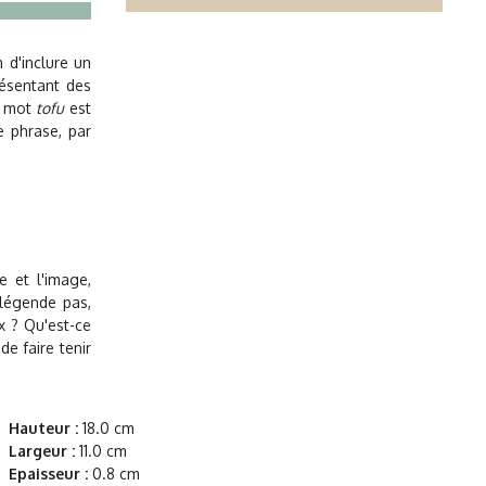
 d'inclure un
résentant des
e mot
tofu
est
 phrase, par
e et l'image,
 légende pas,
ux ? Qu'est-ce
de faire tenir
Hauteur :
18.0 cm
Largeur :
11.0 cm
Epaisseur :
0.8 cm