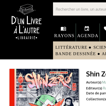
Librairie D'un livre à l'autre - Avranches
menu_book
event
fav
RAYONS
AGENDA
LITTÉRATURE
SCIE
circle
BANDE DESSINÉE
A
circle
Shin Z
Auteur(s)
Ma
Editeur(s)
R
Date de paru
Collection(s