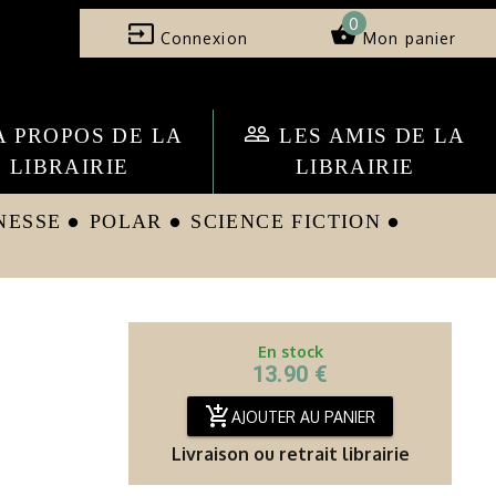
0
input
shopping_basket
Connexion
Mon panier
people_outline
A PROPOS DE LA
LES AMIS DE LA
LIBRAIRIE
LIBRAIRIE
NESSE
POLAR
SCIENCE FICTION
circle
circle
circle
En stock
13.90 €
add_shopping_cart
AJOUTER AU PANIER
Livraison ou retrait librairie