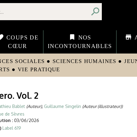
search
orite
bookmark
store
COUPS DE
NOS
CŒUR
INCONTOURNABLES
NCES SOCIALES
SCIENCES HUMAINES
JEU
circle
circle
RTS
VIE PRATIQUE
circle
ero. Vol. 2
thieu Bablet
(Auteur)
,
Guillaume Singelin
(Auteur (illustrateur))
ue de Sèvres
tion :
03/06/2026
)
Label 619