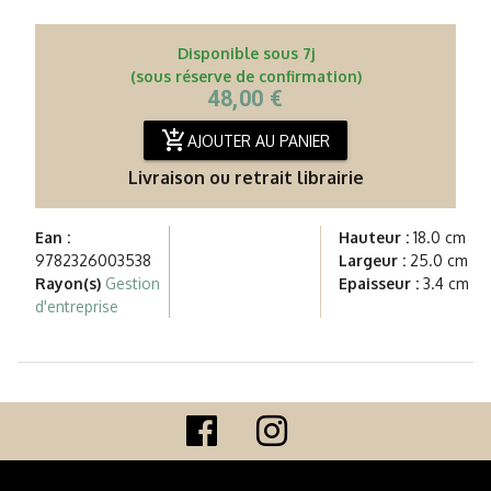
Disponible sous 7j
(sous réserve de confirmation)
48,00 €
add_shopping_cart
AJOUTER AU PANIER
Livraison ou retrait librairie
Ean :
Hauteur :
18.0 cm
9782326003538
Largeur :
25.0 cm
Rayon(s)
Gestion
Epaisseur :
3.4 cm
d'entreprise