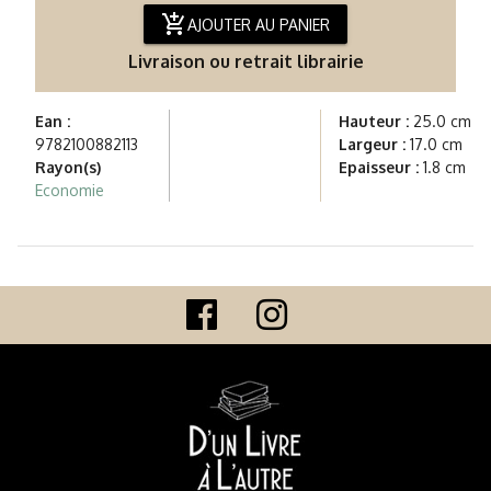
add_shopping_cart
AJOUTER AU PANIER
Livraison ou retrait librairie
Ean :
Hauteur :
25.0 cm
9782100882113
Largeur :
17.0 cm
Rayon(s)
Epaisseur :
1.8 cm
Economie