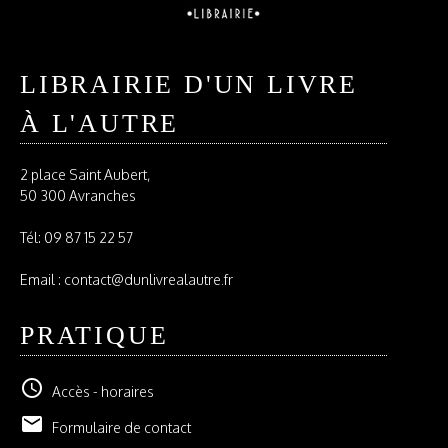
LIBRAIRIE D'UN LIVRE
À L'AUTRE
2 place Saint Aubert,
50 300 Avranches
Tél:
09 87 15 22 57
Email : contact@dunlivrealautre.fr
PRATIQUE
schedule
Accès - horaires
email
Formulaire de contact