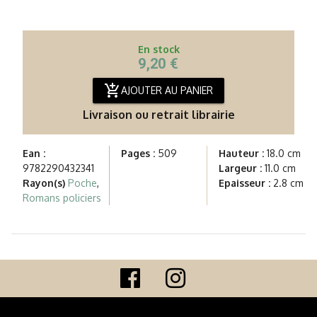
En stock
9,20 €
add_shopping_cart
AJOUTER AU PANIER
Livraison ou retrait librairie
Ean :
Pages :
509
Hauteur :
18.0 cm
9782290432341
Largeur :
11.0 cm
Rayon(s)
Poche
,
Epaisseur :
2.8 cm
Romans policiers