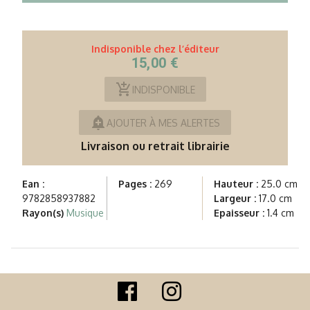
Indisponible chez l’éditeur
15,00 €
add_shopping_cart
INDISPONIBLE
add_alert
AJOUTER À MES ALERTES
Livraison ou retrait librairie
Ean :
Pages :
269
Hauteur :
25.0 cm
9782858937882
Largeur :
17.0 cm
Rayon(s)
Musique
Epaisseur :
1.4 cm