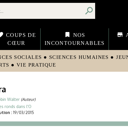
search
orite
bookmark
store
COUPS DE
NOS
CŒUR
INCONTOURNABLES
NCES SOCIALES
SCIENCES HUMAINES
JEU
circle
circle
RTS
VIE PRATIQUE
circle
ra
bin Walter
(Auteur)
es ronds dans l'O
tion :
19/03/2015