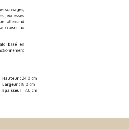
 personnages,
des jeunesses
ique allemand
 se croiser au
ald basé en
onctionnement
Hauteur :
24.0 cm
Largeur :
18.0 cm
Epaisseur :
2.0 cm