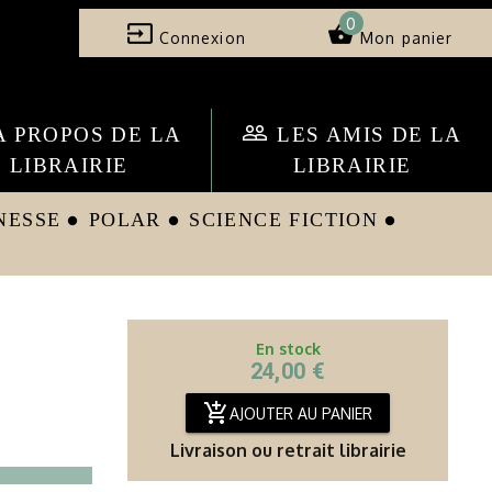
0
input
shopping_basket
Connexion
Mon panier
people_outline
A PROPOS DE LA
LES AMIS DE LA
LIBRAIRIE
LIBRAIRIE
NESSE
POLAR
SCIENCE FICTION
circle
circle
circle
En stock
24,00 €
add_shopping_cart
AJOUTER AU PANIER
Livraison ou retrait librairie