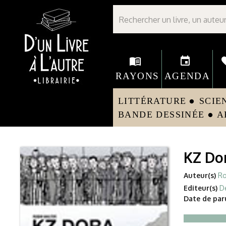
Librairie D'un livre à l'autre - Avranches
menu_book
event
fav
RAYONS
AGENDA
LITTÉRATURE
SCIE
circle
BANDE DESSINÉE
A
circle
KZ Do
Auteur(s)
Ro
Editeur(s)
D
Date de paru