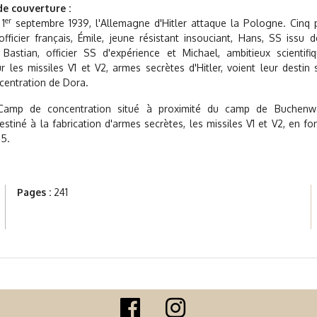
e couverture :
er
1
septembre 1939, l'Allemagne d'Hitler attaque la Pologne. Cinq
officier français, Émile, jeune résistant insouciant, Hans, SS issu 
, Bastian, officier SS d'expérience et Michael, ambitieux scientif
ur les missiles V1 et V2, armes secrètes d'Hitler, voient leur destin
entration de Dora.
Camp de concentration situé à proximité du camp de Buchenw
stiné à la fabrication d'armes secrètes, les missiles V1 et V2, en f
45.
Pages :
241