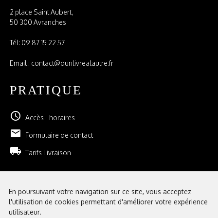
2 place Saint Aubert,
50 300 Avranches
Tél:
09 87 15 22 57
Email : contact@dunlivrealautre.fr
PRATIQUE
schedule
Accès - horaires
email
Formulaire de contact
local_shipping
Tarifs Livraison
NEWSLETTER
En poursuivant votre navigation sur ce site, vous acceptez
l'utilisation de cookies permettant d'améliorer votre expérience
GESTION DE VOS ABONNEMENTS
utilisateur.