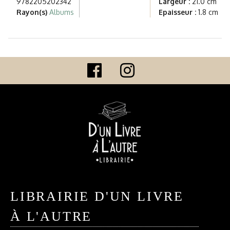
9782205202342
Largeur :
21.0 cm
Rayon(s)
Albums
Epaisseur :
1.8 cm
LIBRAIRIE D'UN LIVRE
À L'AUTRE