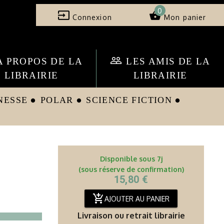
0
input
shopping_basket
Connexion
Mon panier
people_outline
A PROPOS DE LA
LES AMIS DE LA
LIBRAIRIE
LIBRAIRIE
NESSE
POLAR
SCIENCE FICTION
circle
circle
circle
Disponible sous 7j
(sous réserve de confirmation)
15,80 €
add_shopping_cart
AJOUTER AU PANIER
Livraison ou retrait librairie