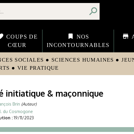
search
orite
bookmark
store
COUPS DE
NOS
CŒUR
INCONTOURNABLES
NCES SOCIALES
SCIENCES HUMAINES
JEU
circle
circle
RTS
VIE PRATIQUE
circle
 initiatique & maçonnique
ançois Brin
(Auteur)
d. du Cosmogone
tion :
19/11/2023