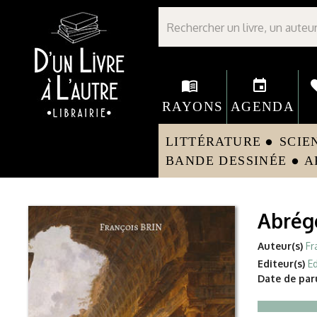
Librairie D'un livre à l'autre - Avranches
menu_book
event
fav
RAYONS
AGENDA
LITTÉRATURE
SCIE
circle
BANDE DESSINÉE
A
circle
Abrégé
Auteur(s)
Fr
Editeur(s)
E
Date de paru