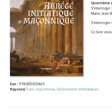
Quatrième d
S'interroger
Marie, Jean-B
S'interroger 
Ce livre vous
Ean :
9782810303465
Rayon(s)
Franc-maçonnerie
,
Dictionnaires thématiques