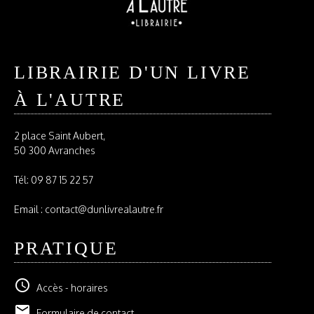
LIBRAIRIE D'UN LIVRE
À L'AUTRE
2 place Saint Aubert,
50 300 Avranches
Tél:
09 87 15 22 57
Email : contact@dunlivrealautre.fr
PRATIQUE
schedule
Accès - horaires
email
Formulaire de contact