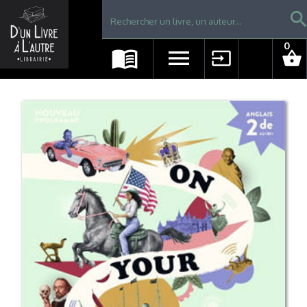
Librairie D'un livre à l'autre - Avranches
searc
0
menu_book
menu
input
shopping_basket