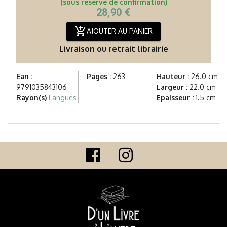
(sous réserve de confirmation)
28,90 €
add_shopping_cart
AJOUTER AU PANIER
Livraison ou retrait librairie
Ean :
Pages :
263
Hauteur :
26.0 cm
9791035843106
Largeur :
22.0 cm
Rayon(s)
Langues
Epaisseur :
1.5 cm