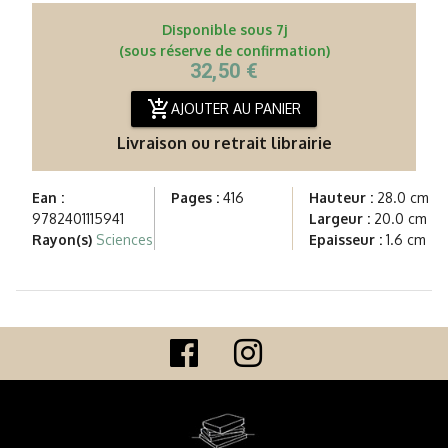
Disponible sous 7j
(sous réserve de confirmation)
32,50 €
add_shopping_cart
AJOUTER AU PANIER
Livraison ou retrait librairie
Ean :
Pages :
416
Hauteur :
28.0 cm
9782401115941
Largeur :
20.0 cm
Rayon(s)
Sciences
Epaisseur :
1.6 cm