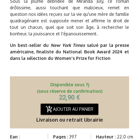
Sous la plume débridée de Miranda July, ce roman
drôlissime, aussi touchant que malicieux, remet en
question nos idées reçues sur la vie qu'une mère de famille
quadragénaire est supposée mener et affirme le droit de
tout un chacun, quel que soit son âge, à rechercher le
bonheur, la jouissance et l'épanouissement.
Un best-seller du
New York Times
salué par la presse
américaine, finaliste du National Book Award 2024 et
dans la sélection du Women's Prize for Fiction
Disponible sous 7j
(sous réserve de confirmation)
22,90 €
add_shopping_cart
AJOUTER AU PANIER
Livraison ou retrait librairie
Ean :
Pages :
397
Hauteur :
22.0 cm