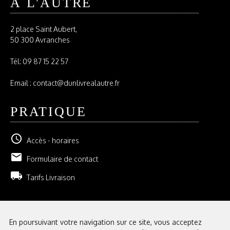
À L'AUTRE
2 place Saint Aubert,
50 300 Avranches
Tél:
09 87 15 22 57
Email : contact@dunlivrealautre.fr
PRATIQUE
schedule
Accès - horaires
email
Formulaire de contact
local_shipping
Tarifs Livraison
NEWSLETTER
En poursuivant votre navigation sur ce site, vous acceptez