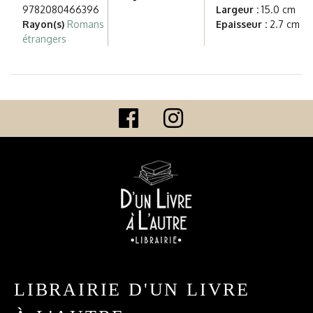
9782080466396
Largeur :
15.0 cm
Rayon(s)
Romans
Epaisseur :
2.7 cm
étrangers
LIBRAIRIE D'UN LIVRE