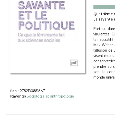
Quatrième d
La savante e
Partout dans
virulentes. O
la neutralité
Max Weber à 
l'illusion de
visent moins 
conservatric
prendre au s
sont la cond
monde univers
Ean :
9782130881667
Rayon(s)
Sociologie et anthropologie