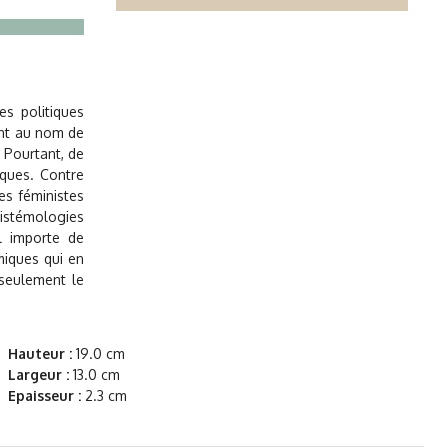
es politiques
sent au nom de
. Pourtant, de
iques. Contre
ies féministes
épistémologies
il importe de
miques qui en
 seulement le
Hauteur :
19.0 cm
Largeur :
13.0 cm
Epaisseur :
2.3 cm