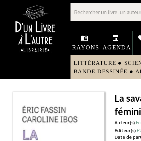
Librairie D'un livre à l'autre - Avranches
menu_book
event
fav
RAYONS
AGENDA
LITTÉRATURE
SCIE
circle
BANDE DESSINÉE
A
circle
La sav
fémini
Auteur(s)
Er
Editeur(s)
P
Date de paru