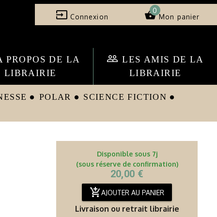
0
input
shopping_basket
Connexion
Mon panier
people_outline
A PROPOS DE LA
LES AMIS DE LA
LIBRAIRIE
LIBRAIRIE
NESSE
POLAR
SCIENCE FICTION
circle
circle
circle
Disponible sous 7j
(sous réserve de confirmation)
20,00 €
add_shopping_cart
AJOUTER AU PANIER
Livraison ou retrait librairie