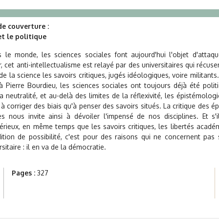
e couverture :
t le politique
 le monde, les sciences sociales font aujourd'hui l'objet d'attaqu
r, cet anti-intellectualisme est relayé par des universitaires qui récu
 de la science les savoirs critiques, jugés idéologiques, voire militants
Pierre Bourdieu, les sciences sociales ont toujours déjà été polit
 la neutralité, et au-delà des limites de la réflexivité, les épistémolog
à corriger des biais qu'à penser des savoirs situés. La critique des 
es nous invite ainsi à dévoiler l'impensé de nos disciplines. Et s'
érieux, en même temps que les savoirs critiques, les libertés acadé
ition de possibilité, c'est pour des raisons qui ne concernent pas
itaire : il en va de la démocratie.
Pages :
327