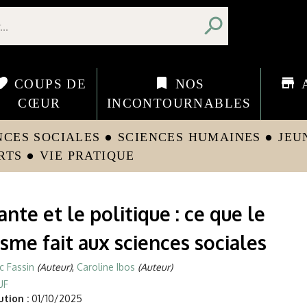
search
orite
bookmark
store
COUPS DE
NOS
CŒUR
INCONTOURNABLES
NCES SOCIALES
SCIENCES HUMAINES
JEU
circle
circle
RTS
VIE PRATIQUE
circle
ante et le politique : ce que le
sme fait aux sciences sociales
ic Fassin
(Auteur)
,
Caroline Ibos
(Auteur)
UF
tion :
01/10/2025