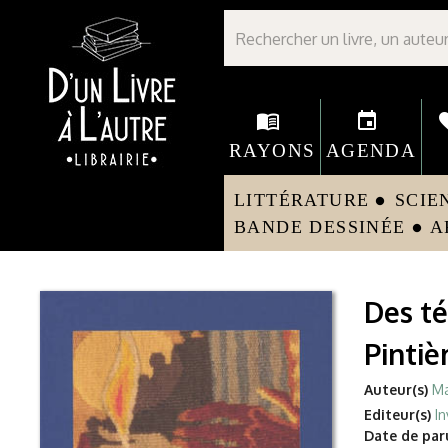
Librairie D'un livre à l'autre - Avranches
menu_book
event
fav
RAYONS
AGENDA
LITTÉRATURE
SCIE
circle
BANDE DESSINÉE
A
circle
Des té
Pintiè
Auteur(s)
Ma
Editeur(s)
In
Date de paru