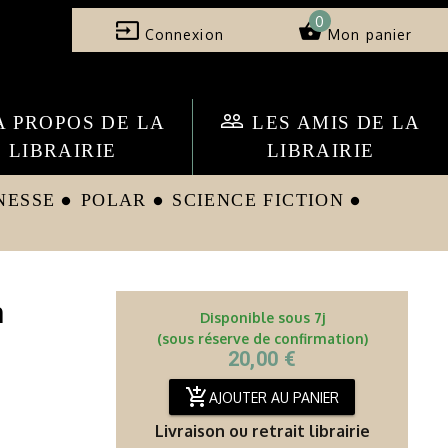
0
input
shopping_basket
Connexion
Mon panier
people_outline
A PROPOS DE LA
LES AMIS DE LA
LIBRAIRIE
LIBRAIRIE
NESSE
POLAR
SCIENCE FICTION
circle
circle
circle
a
Disponible sous 7j
(sous réserve de confirmation)
20,00 €
add_shopping_cart
AJOUTER AU PANIER
Livraison ou retrait librairie