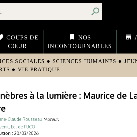
search
orite
bookmark
store
COUPS DE
NOS
CŒUR
INCONTOURNABLES
NCES SOCIALES
SCIENCES HUMAINES
JEU
circle
circle
RTS
VIE PRATIQUE
circle
nèbres à la lumière : Maurice de L
re
rie-Claude Rousseau
(Auteur)
venit
,
Ed. de l'UCO
tion :
20/03/2026