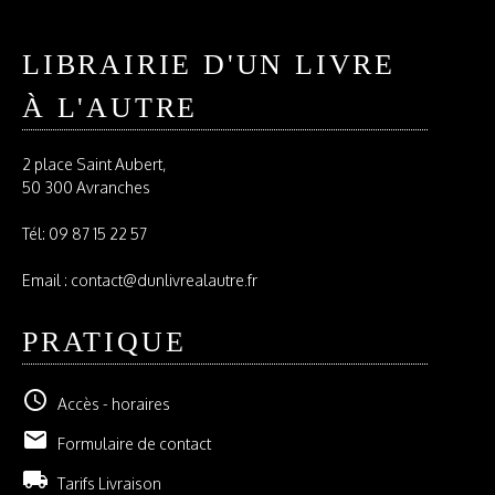
LIBRAIRIE D'UN LIVRE
À L'AUTRE
2 place Saint Aubert,
50 300 Avranches
Tél:
09 87 15 22 57
Email : contact@dunlivrealautre.fr
PRATIQUE
schedule
Accès - horaires
email
Formulaire de contact
local_shipping
Tarifs Livraison