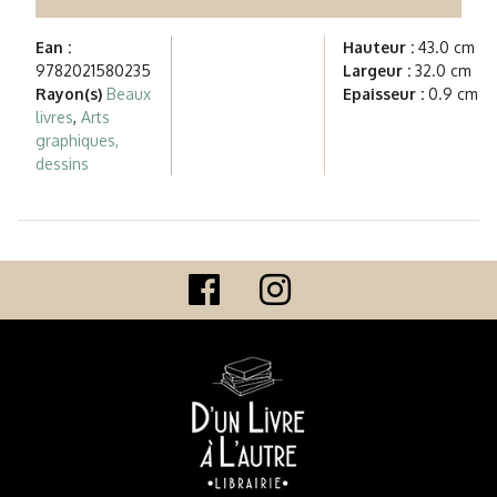
Ean :
Hauteur :
43.0 cm
9782021580235
Largeur :
32.0 cm
Rayon(s)
Beaux
Epaisseur :
0.9 cm
livres
,
Arts
graphiques,
dessins