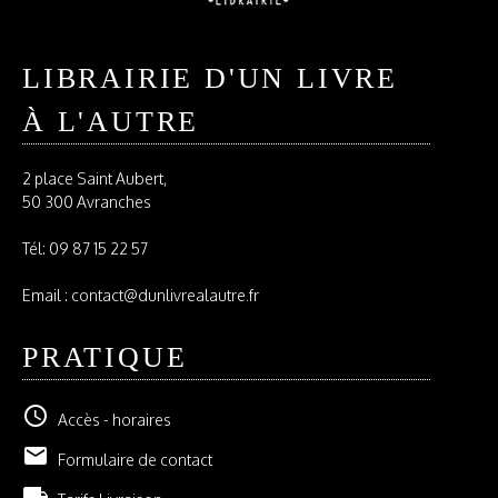
LIBRAIRIE D'UN LIVRE
À L'AUTRE
2 place Saint Aubert,
50 300 Avranches
Tél:
09 87 15 22 57
Email : contact@dunlivrealautre.fr
PRATIQUE
schedule
Accès - horaires
email
Formulaire de contact
local_shipping