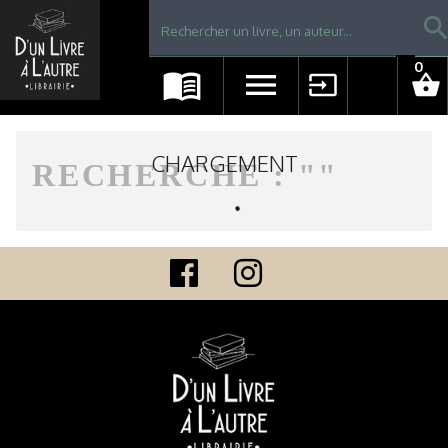
Librairie D'un livre à l'autre - Avranches
searc
0
menu_book
menu
input
shopping_basket
CHARGEMENT
RECHERCHE : "
"