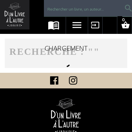
Librairie D'un livre à l'autre - Avranches
searc
0
menu_book
menu
input
shopping_basket
CHARGEMENT
RECHERCHE : "
"