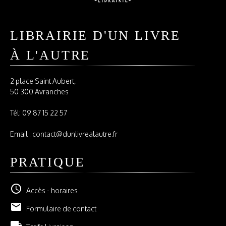
LIBRAIRIE D'UN LIVRE
À L'AUTRE
2 place Saint Aubert,
50 300 Avranches
Tél:
09 87 15 22 57
Email : contact@dunlivrealautre.fr
PRATIQUE
schedule
Accès - horaires
email
Formulaire de contact
local_shipping