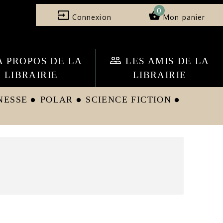
0
input
shopping_basket
Connexion
Mon panier
people_outline
A PROPOS DE LA
LES AMIS DE LA
LIBRAIRIE
LIBRAIRIE
NESSE
POLAR
SCIENCE FICTION
circle
circle
circle