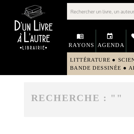
Librairie D'un livre à l'autre - Avranches
menu_book
event
fav
RAYONS
AGENDA
LITTÉRATURE
SCIE
circle
BANDE DESSINÉE
A
circle
RECHERCHE : "
"