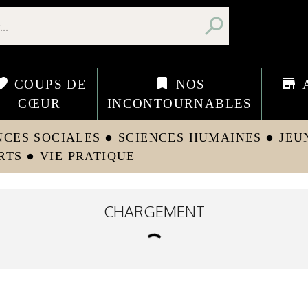
search
orite
bookmark
store
COUPS DE
NOS
CŒUR
INCONTOURNABLES
NCES SOCIALES
SCIENCES HUMAINES
JEU
circle
circle
RTS
VIE PRATIQUE
circle
CHARGEMENT