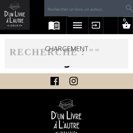
Librairie D'un livre à l'autre - Avranches
searc
0
menu_book
menu
input
shopping_basket
CHARGEMENT
RECHERCHE : "
"