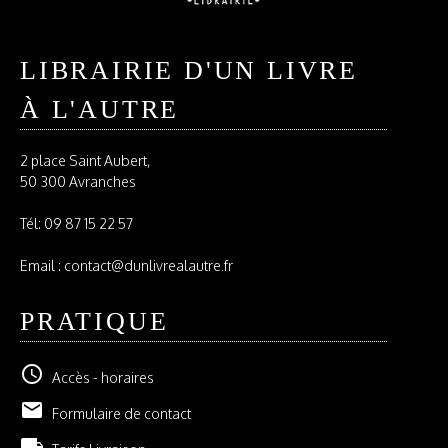
LIBRAIRIE D'UN LIVRE
À L'AUTRE
2 place Saint Aubert,
50 300 Avranches
Tél:
09 87 15 22 57
Email : contact@dunlivrealautre.fr
PRATIQUE
schedule
Accès - horaires
email
Formulaire de contact
local_shipping