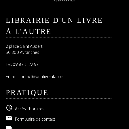
LIBRAIRIE D'UN LIVRE
À L'AUTRE
2 place Saint Aubert,
50 300 Avranches
Tél:
09 87 15 22 57
Email : contact@dunlivrealautre.fr
PRATIQUE
schedule
Accès - horaires
email
Formulaire de contact
local_shipping