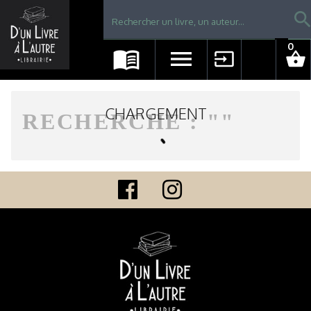
Librairie D'un livre à l'autre - Avranches
searc
0
menu_book
menu
input
shopping_basket
CHARGEMENT
RECHERCHE : "
"