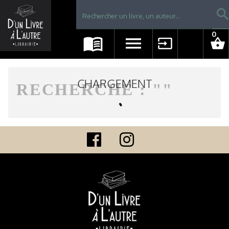
Librairie D'un livre à l'autre - Avranches
searc
0
menu_book
menu
input
shopping_basket
CHARGEMENT
RECHERCHE : "
"