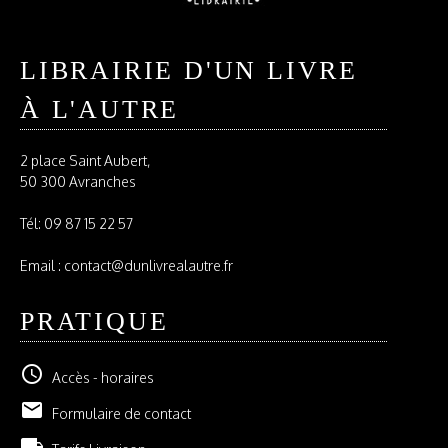
LIBRAIRIE D'UN LIVRE
À L'AUTRE
2 place Saint Aubert,
50 300 Avranches
Tél:
09 87 15 22 57
Email : contact@dunlivrealautre.fr
PRATIQUE
schedule
Accès - horaires
email
Formulaire de contact
local_shipping