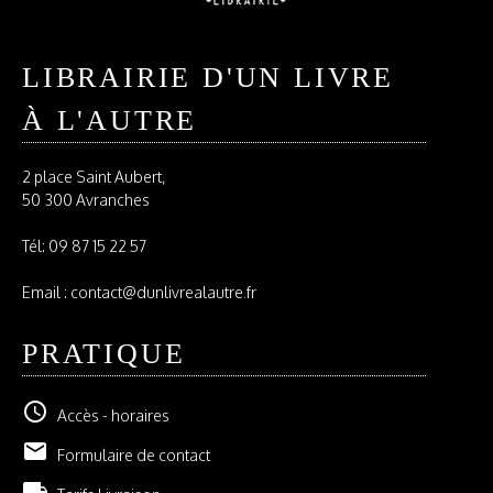
LIBRAIRIE D'UN LIVRE
À L'AUTRE
2 place Saint Aubert,
50 300 Avranches
Tél:
09 87 15 22 57
Email : contact@dunlivrealautre.fr
PRATIQUE
schedule
Accès - horaires
email
Formulaire de contact
local_shipping