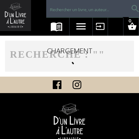
Librairie D'un livre à l'autre - Avranches
searc
0
menu_book
menu
input
shopping_basket
CHARGEMENT
RECHERCHE : "
"