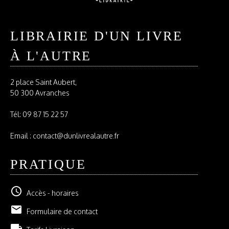
LIBRAIRIE D'UN LIVRE
À L'AUTRE
2 place Saint Aubert,
50 300 Avranches
Tél:
09 87 15 22 57
Email : contact@dunlivrealautre.fr
PRATIQUE
schedule
Accès - horaires
email
Formulaire de contact
local_shipping