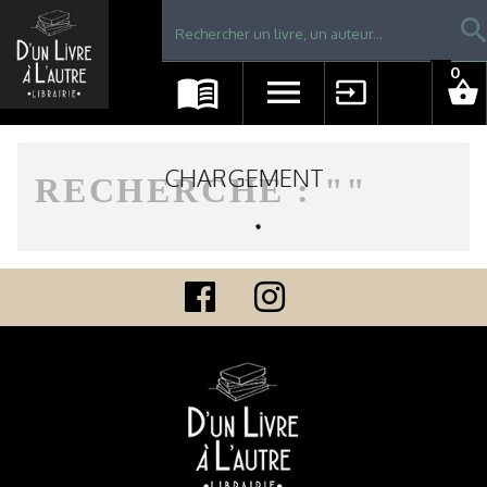
Librairie D'un livre à l'autre - Avranches
searc
0
menu_book
menu
input
shopping_basket
CHARGEMENT
RECHERCHE : "
"