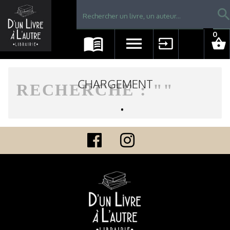
Librairie D'un livre à l'autre - Avranches
searc
0
menu_book
menu
input
shopping_basket
CHARGEMENT
RECHERCHE : "
"