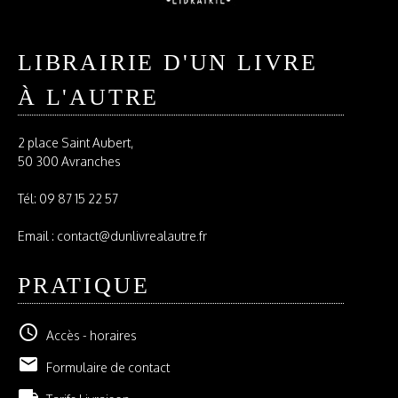
LIBRAIRIE D'UN LIVRE
À L'AUTRE
2 place Saint Aubert,
50 300 Avranches
Tél:
09 87 15 22 57
Email : contact@dunlivrealautre.fr
PRATIQUE
schedule
Accès - horaires
email
Formulaire de contact
local_shipping