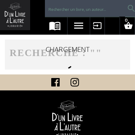
Librairie D'un livre à l'autre - Avranches
searc
0
menu_book
menu
input
shopping_basket
CHARGEMENT
RECHERCHE : "
"