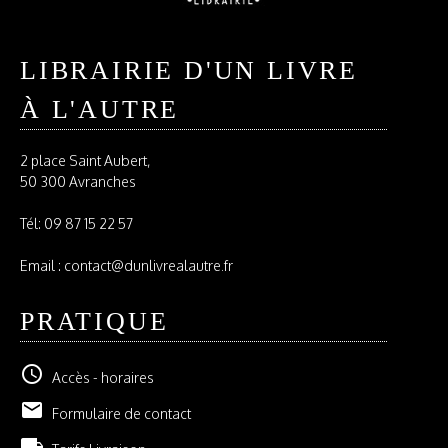
LIBRAIRIE D'UN LIVRE
À L'AUTRE
2 place Saint Aubert,
50 300 Avranches
Tél:
09 87 15 22 57
Email : contact@dunlivrealautre.fr
PRATIQUE
schedule
Accès - horaires
email
Formulaire de contact
local_shipping