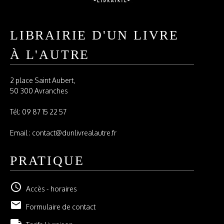
LIBRAIRIE D'UN LIVRE
À L'AUTRE
2 place Saint Aubert,
50 300 Avranches
Tél:
09 87 15 22 57
Email : contact@dunlivrealautre.fr
PRATIQUE
schedule
Accès - horaires
email
Formulaire de contact
local_shipping