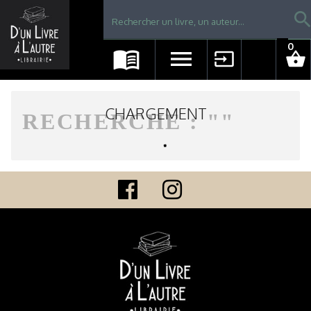
Librairie D'un livre à l'autre - Avranches
searc
0
menu_book
menu
input
shopping_basket
CHARGEMENT
RECHERCHE : "
"