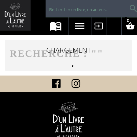
Librairie D'un livre à l'autre - Avranches
searc
0
menu_book
menu
input
shopping_basket
CHARGEMENT
RECHERCHE : "
"