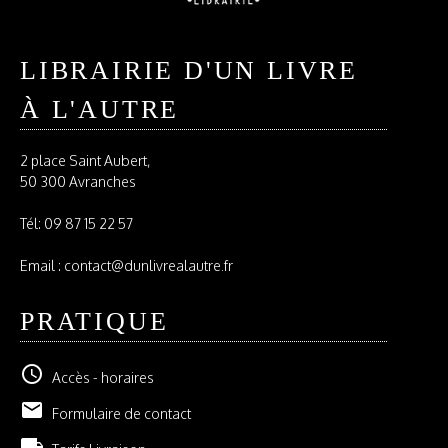
LIBRAIRIE D'UN LIVRE
À L'AUTRE
2 place Saint Aubert,
50 300 Avranches
Tél:
09 87 15 22 57
Email : contact@dunlivrealautre.fr
PRATIQUE
schedule
Accès - horaires
email
Formulaire de contact
local_shipping