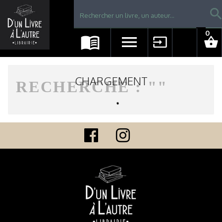
Librairie D'un livre à l'autre - Avranches
searc
0
menu_book
menu
input
shopping_basket
CHARGEMENT
RECHERCHE : "
"