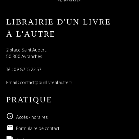
LIBRAIRIE D'UN LIVRE
À L'AUTRE
2 place Saint Aubert,
50 300 Avranches
Tél:
09 87 15 22 57
Email : contact@dunlivrealautre.fr
PRATIQUE
schedule
Accès - horaires
email
Formulaire de contact
local_shipping