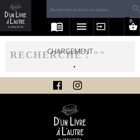
Librairie D'un livre à l'autre - Avranches
searc
0
menu_book
menu
input
shopping_basket
CHARGEMENT
RECHERCHE : "
"