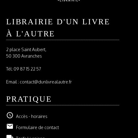
LIBRAIRIE D'UN LIVRE
À L'AUTRE
2 place Saint Aubert,
50 300 Avranches
Tél:
09 87 15 22 57
Email : contact@dunlivrealautre.fr
PRATIQUE
schedule
Accès - horaires
email
Formulaire de contact
local_shipping