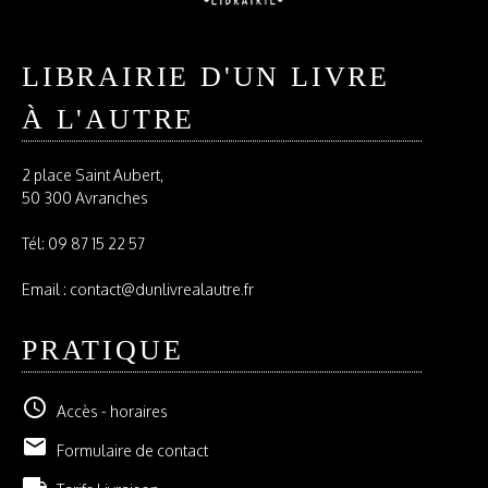
LIBRAIRIE D'UN LIVRE
À L'AUTRE
2 place Saint Aubert,
50 300 Avranches
Tél:
09 87 15 22 57
Email : contact@dunlivrealautre.fr
PRATIQUE
schedule
Accès - horaires
email
Formulaire de contact
local_shipping