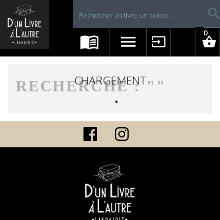
Librairie D'un livre à l'autre - Avranches
searc
0
menu_book
menu
input
shopping_basket
CHARGEMENT
RECHERCHE : "
"