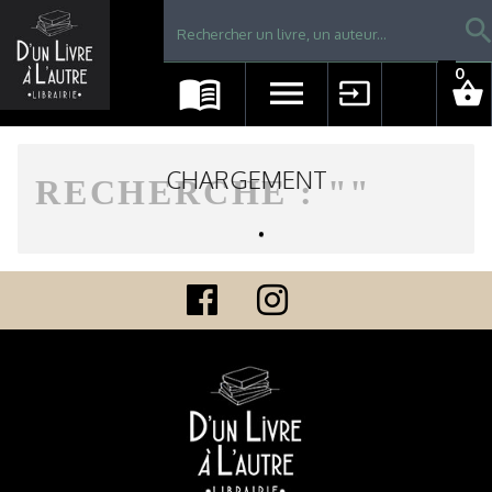
Librairie D'un livre à l'autre - Avranches
searc
0
menu_book
menu
input
shopping_basket
CHARGEMENT
RECHERCHE : "
"