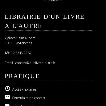
LIBRAIRIE D'UN LIVRE
À L'AUTRE
2 place Saint Aubert,
50 300 Avranches
Tél:
09 87 15 22 57
Email : contact@dunlivrealautre.fr
PRATIQUE
schedule
Accès - horaires
email
Formulaire de contact
local_shipping